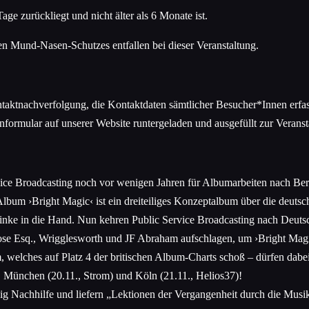
ge zurückliegt und nicht älter als 6 Monate ist.
en Mund-Nasen-Schutzes entfallen bei dieser Veranstaltung.
ntaktnachverfolgung, die Kontaktdaten sämtlicher Besucher*Innen erfa
formular auf unserer Website runtergeladen und ausgefüllt zur Verans
vice Broadcasting noch vor wenigen Jahren für Albumarbeiten nach Berl
 Album ›Bright Magic‹ ist ein dreiteiliges Konzeptalbum über die deut
inke in die Hand. Nun kehren Public Service Broadcasting nach Deuts
oose Esq., Wrigglesworth und JF Abraham aufschlagen, um ›Bright Magic
, welches auf Platz 4 der britischen Album-Charts schoß – dürfen dabei 
, München (20.11., Strom) und Köln (21.11., Helios37)!
ißig Nachhilfe und liefern „Lektionen der Vergangenheit durch die Mu