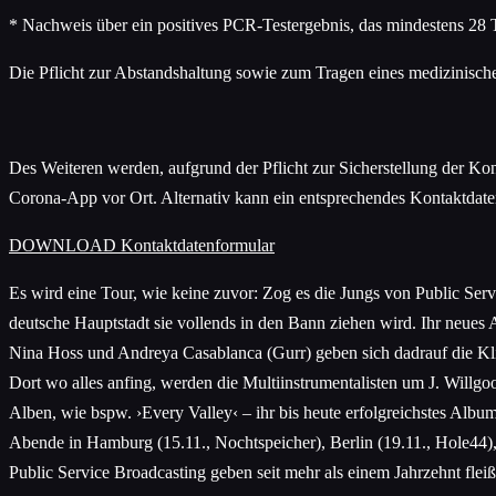
* Nachweis über ein positives PCR-Testergebnis, das mindestens 28 Ta
Die Pflicht zur Abstandshaltung sowie zum Tragen eines medizinisch
Des Weiteren werden, aufgrund der Pflicht zur Sicherstellung der Ko
Corona-App vor Ort. Alternativ kann ein entsprechendes Kontaktdaten
DOWNLOAD Kontaktdatenformular
Es wird eine Tour, wie keine zuvor: Zog es die Jungs von Public Ser
deutsche Hauptstadt sie vollends in den Bann ziehen wird. Ihr neues
Nina Hoss und Andreya Casablanca (Gurr) geben sich dadrauf die Kl
Dort wo alles anfing, werden die Multiinstrumentalisten um J. Willg
Alben, wie bspw. ›Every Valley‹ – ihr bis heute erfolgreichstes Album
Abende in Hamburg (15.11., Nochtspeicher), Berlin (19.11., Hole44)
Public Service Broadcasting geben seit mehr als einem Jahrzehnt fle