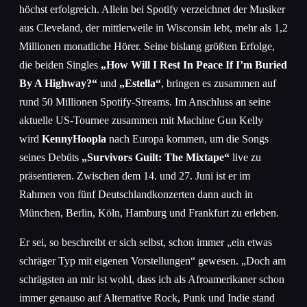
höchst erfolgreich. Allein bei Spotify verzeichnet der Musiker
aus Cleveland, der mittlerweile in Wisconsin lebt, mehr als 1,2
Millionen monatliche Hörer. Seine bislang größten Erfolge,
die beiden Singles
„How Will I Rest In Peace If I’m Buried
By A Highway?“
und
„Estella“
, bringen es zusammen auf
rund 50 Millionen Spotify-Streams. Im Anschluss an seine
aktuelle US-Tournee zusammen mit Machine Gun Kelly
wird
KennyHoopla
nach Europa kommen, um die Songs
seines Debüts
„Survivors Guilt: The Mixtape“
live zu
präsentieren. Zwischen dem 14. und 27. Juni ist er im
Rahmen von fünf Deutschlandkonzerten dann auch in
München, Berlin, Köln, Hamburg und Frankfurt zu erleben.
Er sei, so beschreibt er sich selbst, schon immer „ein etwas
schräger Typ mit eigenen Vorstellungen“ gewesen. „Doch am
schrägsten an mir ist wohl, dass ich als Afroamerikaner schon
immer genauso auf Alternative Rock, Punk und Indie stand