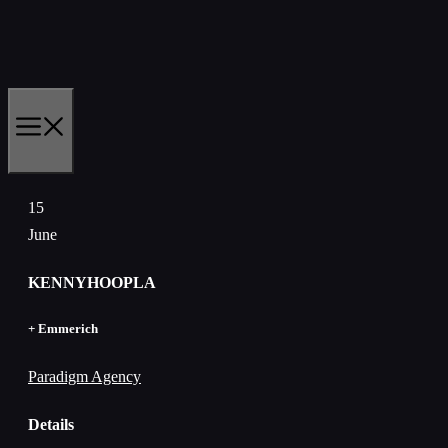
Skip
to
content
MENU
15
June
KENNYHOOPLA
+ Emmerich
Paradigm Agency
Details