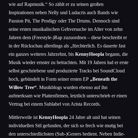
wie auf Rapmusik.“ So zählt er zu seinen großen
Inspirationen neben Nelly und Ludacris auch Bands wie
Passion Pit, The Prodigy oder The Drums. Dennoch sind
seine ersten musikalischen Gehversuche im Alter von zehn
Jahren dem (Freestyle-)Rap zuzuordnen – diese beschreibt er
in der Rückschau allerdings als „fürchterlich. Es dauerte fast
ein ganzes weiteres Jahrzehnt, bis
KennyHoopla
begann, die
Musik wieder ernster zu betrachten. Mit 19 Jahren lud er erste
selbst geschriebene und produzierte Tracks bei SoundCloud
hoch, gebündelt in Form seiner ersten EP
„Beneath the
Willow Tree“
. Musikblogs wurden ebenso auf ihn
aufmerksam wie Plattenfirmen, letztlich unterschrieb er einen
Vertrag bei einem Sublabel von Arista Records.
Mittlerweile ist
KennyHoopla
24 Jahre alt und hat seinen
individuellen Stil gefunden, der sich so frech wie mutig bei
den unterschiedlichsten (Sub-)Genres bedient. Neben Indie-