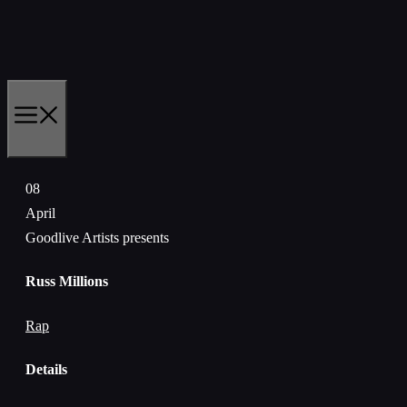
Skip
to
content
MENU
08
April
Goodlive Artists presents
Russ Millions
Rap
Details