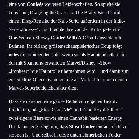
eine von
Couleés
weiteren Leidenschaften. So spielte sie
bereits in „Dragging the Classics: The Brady Bunch“ mit,
einem Drag-Remake der Kult-Serie, außerdem in der Indie-
Serie „Finesse“, und brachte ihre von der Kritik gefeierte
One-Woman-Show
„Couleé With A C“
auf ausverkaufte
Bühnen. Ihr bislang größter schauspielerischer Coup folgt
indes im kommenden Jahr, wenn sie als Hauptdarstellerin in
der mit Spannung erwarteten Marvel/Disney+-Show
„Ironheart“ die Hauptrolle übernehmen wird – und damit zur
ersten Drag Queen avanciert, die als Vorbild für einen neuen
Marvel-Superheldencharakter dient.
Dass sie daneben eine ganze Reihe von eigenen Beauty-
Produkten, mit „Shea Coul-Alé“ und „The Royal Edition“
zwei eigene Biere sowie einen Cannabis-basierten Energy-
Drink lancierte, zeigt nur, dass
Shea Couleé
einfach nicht zu
stoppen ist. Und selbst in diese unternehmerischen Felder