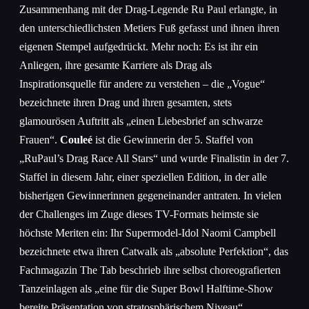
Zusammenhang mit der Drag-Legende Ru Paul erlangte, in
den unterschiedlichsten Metiers Fuß gefasst und ihnen ihren
eigenen Stempel aufgedrückt. Mehr noch: Es ist ihr ein
Anliegen, ihre gesamte Karriere als Drag als
Inspirationsquelle für andere zu verstehen – die „Vogue“
bezeichnete ihren Drag und ihren gesamten, stets
glamourösen Auftritt als „einen Liebesbrief an schwarze
Frauen“.
Couleé
ist die Gewinnerin der 5. Staffel von
„RuPaul’s Drag Race All Stars“ und wurde Finalistin in der 7.
Staffel in diesem Jahr, einer speziellen Edition, in der alle
bisherigen Gewinnerinnen gegeneinander antraten. In vielen
der Challenges im Zuge dieses TV-Formats heimste sie
höchste Meriten ein: Ihr Supermodel-Idol Naomi Campbell
bezeichnete etwa ihren Catwalk als „absolute Perfektion“, das
Fachmagazin The Tab beschrieb ihre selbst choreografierten
Tanzeinlagen als „eine für die Super Bowl Halftime-Show
bereite Präsentation von stratosphärischem Niveau“.