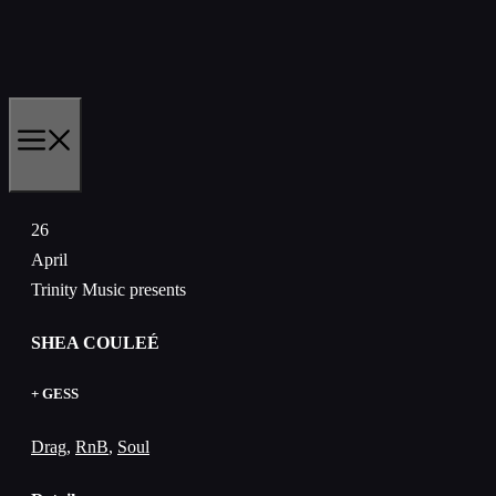
Skip
to
content
MENU
26
April
Trinity Music presents
SHEA COULEÉ
+ GESS
Drag
,
RnB
,
Soul