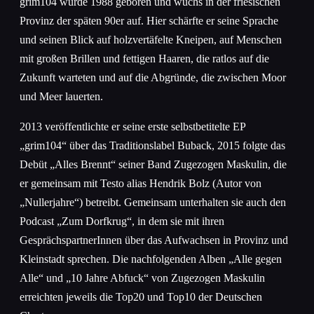
grim104 wurde 1988 geboren und wuchs in der friesischen
Provinz der späten 90er auf. Hier schärfte er seine Sprache
und seinen Blick auf holzvertäfelte Kneipen, auf Menschen
mit großen Brillen und fettigen Haaren, die ratlos auf die
Zukunft warteten und auf die Abgründe, die zwischen Moor
und Meer lauerten.
2013 veröffentlichte er seine erste selbstbetitelte EP
„grim104“ über das Traditionslabel Buback, 2015 folgte das
Debüt „Alles Brennt“ seiner Band Zugezogen Maskulin, die
er gemeinsam mit Testo alias Hendrik Bolz (Autor von
„Nullerjahre“) betreibt. Gemeinsam unterhalten sie auch den
Podcast „Zum Dorfkrug“, in dem sie mit ihren
GesprächspartnerInnen über das Aufwachsen in Provinz und
Kleinstadt sprechen. Die nachfolgenden Alben „Alle gegen
Alle“ und „10 Jahre Abfuck“ von Zugezogen Maskulin
erreichten jeweils die Top20 und Top10 der Deutschen