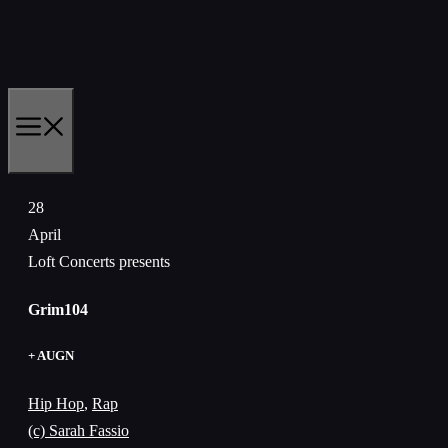
Skip
to
content
MENU
28
April
Loft Concerts presents
Grim104
+ AUGN
Hip Hop
,
Rap
(c) Sarah Fassio