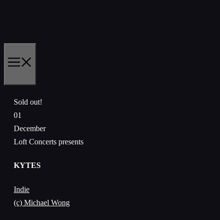
Skip
to
content
MENU
Sold out!
01
December
Loft Concerts presents
KYTES
Indie
(c) Michael Wong