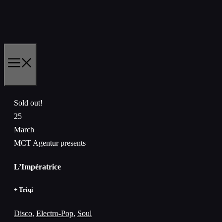
Skip
to
content
MENU
Sold out!
25
March
MCT Agentur presents
L’Impératrice
+ Triqi
Disco
,
Electro-Pop
,
Soul