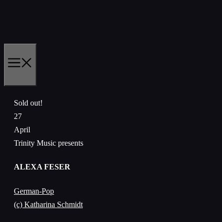
Skip
to
content
MENU
Sold out!
27
April
Trinity Music presents
ALEXA FESER
German-Pop
(c) Katharina Schmidt