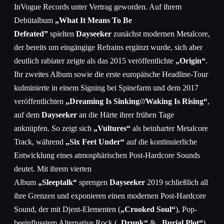
InVogue Records unter Vertrag geworden. Auf ihrem
Debütalbum
„What It Means To Be
Defeated”
spielten
Dayseeker
zunächst modernen Metalcore,
der bereits um eingängige Refrains ergänzt wurde, sich aber
deutlich rabiater zeigte als das 2015 veröffentlichte
„Origin“
.
Ihr zweites Album sowie die erste europäische Headline-Tour
kulminierte in einem Signing bei Spinefarm und dem 2017
veröffentlichten
„Dreaming Is Sinking///Waking Is Rising“
,
auf dem
Dayseeker
an die Härte ihrer frühen Tage
anknüpfen. So zeigt sich
„Vultures“
als beinharter Metalcore
Track, während
„Six Feet Under“
auf die kontinuierliche
Entwicklung eines atmosphärischen Post-Hardcore Sounds
deutet. Mit ihrem vierten
Album
„Sleeptalk“
sprengen
Dayseeker
2019 schließlich all
ihre Grenzen und exponieren einen modernen Post-Hardcore
Sound, der mit Djent-Elementen (
„Crooked Soul“
), Pop-
beeinflusstem Alternative Rock (
„Drunk“
&
„Burial Plot“
)