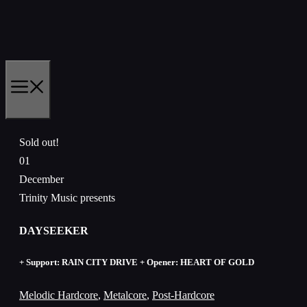
Skip
to
content
MENU
Sold out!
01
December
Trinity Music presents
DAYSEEKER
+ Support: RAIN CITY DRIVE + Opener: HEART OF GOLD
Melodic Hardcore
,
Metalcore
,
Post-Hardcore