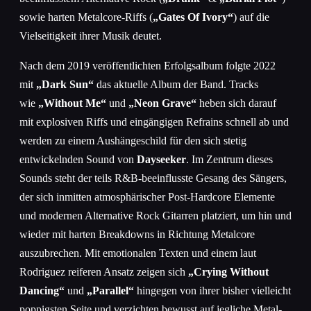
sowie harten Metalcore-Riffs (
„Gates Of Ivory“
) auf die
Vielseitigkeit ihrer Musik deutet.
Nach dem 2019 veröffentlichten Erfolgsalbum folgte 2022
mit
„Dark Sun“
das aktuelle Album der Band. Tracks
wie
„Without Me“
und
„Neon Grave“
heben sich darauf
mit explosiven Riffs und eingängigen Refrains schnell ab und
werden zu einem Aushängeschild für den sich stetig
entwickelnden Sound von
Dayseeker
. Im Zentrum dieses
Sounds steht der teils R&B-beeinflusste Gesang des Sängers,
der sich inmitten atmosphärischer Post-Hardcore Elemente
und modernen Alternative Rock Gitarren platziert, um hin und
wieder mit harten Breakdowns in Richtung Metalcore
auszubrechen. Mit emotionalen Texten und einem laut
Rodriguez reiferen Ansatz zeigen sich
„Crying Without
Dancing“
und
„Parallel“
hingegen von ihrer bisher vielleicht
poppigsten Seite und verzichten bewusst auf jegliche Metal-