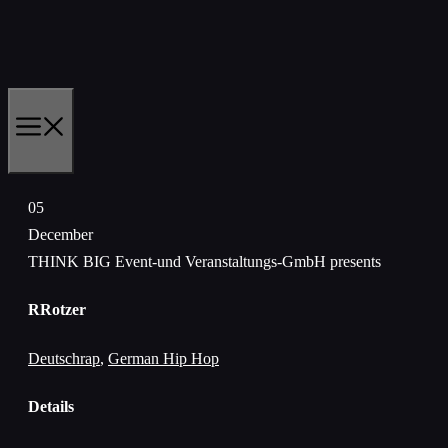
Skip
to
content
MENU
05
December
THINK BIG Event-und Veranstaltungs-GmbH presents
RRotzer
Deutschrap
,
German Hip Hop
Details