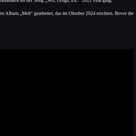
samkeit als der Song „Sex, Drugs, Etc.“ 2022 viral ging.
ten Album „Melt“ gearbeitet, das im Oktober 2024 erschien. Bevor die