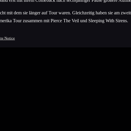
nd erst mit ihrem Comeback nach sechsjähriger Pause größere Aufmerk
icht mit dem sie länger auf Tour waren. Gleichzeitig haben sie am zwei
merika Tour zusammen mit Pierce The Veil und Sleeping With Sirens.
ite Notice