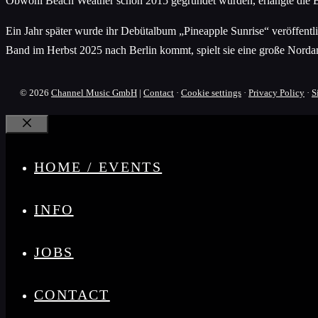
Obwohl Beach Weather schon 2015 gegründet wurden, erlangte die Ba
Ein Jahr später wurde ihr Debütalbum „Pineapple Sunrise“ veröffentl
Band im Herbst 2025 nach Berlin kommt, spielt sie eine große Norda
© 2026
Channel Music GmbH
|
Contact
·
Cookie settings
·
Privacy Policy
·
S
Close
HOME / EVENTS
INFO
JOBS
CONTACT