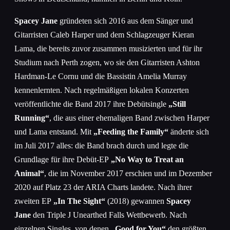
Spacey Jane
gründeten sich 2016 aus dem Sänger und
Gitarristen Caleb Harper und dem Schlagzeuger Kieran
Lama, die bereits zuvor zusammen musizierten und für ihr
Studium nach Perth zogen, wo sie den Gitarristen Ashton
Hardman-Le Cornu und die Bassistin Amelia Murray
kennenlernten. Nach regelmäßigen lokalen Konzerten
veröffentlichte die Band 2017 ihre Debütsingle
„Still
Running“
, die aus einer ehemaligen Band zwischen Harper
und Lama entstand. Mit
„Feeding the Family“
änderte sich
im Juli 2017 alles: die Band brach durch und legte die
Grundlage für ihre Debüt-EP
„No Way to Treat an
Animal“
, die im November 2017 erschien und im Dezember
2020 auf Platz 23 der ARIA Charts landete. Nach ihrer
zweiten EP
„In The Sight“
(2018) gewannen
Spacey
Jane
den Triple J Unearthed Falls Wettbewerb. Nach
einzelnen Singles, von denen
„Good for You“
den größten