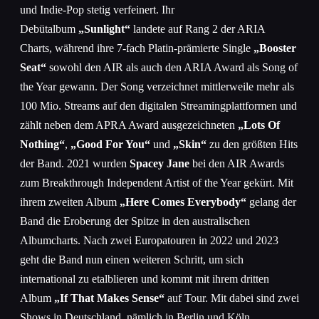
und Indie-Pop stetig verfeinert. Ihr
Debütalbum
„Sunlight“
landete auf Rang 2 der ARIA
Charts, während ihre 7-fach Platin-prämierte Single
„Booster
Seat“
sowohl den AIR als auch den ARIA Award als Song of
the Year gewann. Der Song verzeichnet mittlerweile mehr als
100 Mio. Streams auf den digitalen Streamingplattformen und
zählt neben dem APRA Award ausgezeichneten
„Lots Of
Nothing“
,
„Good For You“
und
„Skin“
zu den größten Hits
der Band. 2021 wurden
Spacey Jane
bei den AIR Awards
zum Breakthrough Independent Artist of the Year gekürt. Mit
ihrem zweiten Album
„Here Comes Everybody“
gelang der
Band die Eroberung der Spitze in den australischen
Albumcharts. Nach zwei Europatouren in 2022 und 2023
geht die Band nun einen weiteren Schritt, um sich
international zu etalblieren und kommt mit ihrem dritten
Album
„If That Makes Sense“
auf Tour. Mit dabei sind zwei
Shows in Deutschland, nämlich in Berlin und Köln.