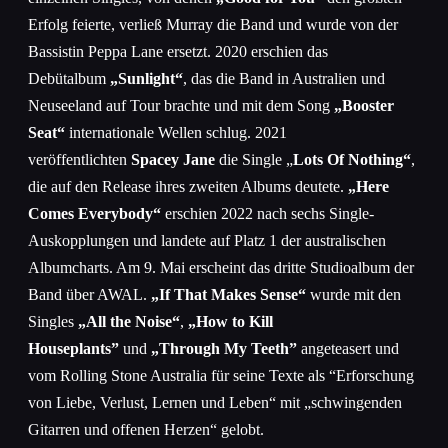
Erfolg feierte, verließ Murray die Band und wurde von der
Bassistin Peppa Lane ersetzt. 2020 erschien das
Debütalbum
„Sunlight“
, das die Band in Australien und
Neuseeland auf Tour brachte und mit dem Song
„Booster
Seat“
internationale Wellen schlug. 2021
veröffentlichten
Space
y
Jane
die Single „
Lots Of Nothing“
,
die auf den Release ihres zweiten Albums deutete.
„Here
Comes Everybody“
erschien 2022 nach sechs Single-
Auskopplungen und landete auf Platz 1 der australischen
Albumcharts. Am 9. Mai erscheint das dritte Studioalbum der
Band über AWAL.
„If That Makes Sense“
wurde mit den
Singles
„All the Noise“
,
„How to Kill
Houseplants”
und
„Through My Teeth”
angeteasert und
vom Rolling Stone Australia für seine Texte als “Erforschung
von Liebe, Verlust, Lernen und Leben“ mit „schwingenden
Gitarren und offenen Herzen“ gelobt.