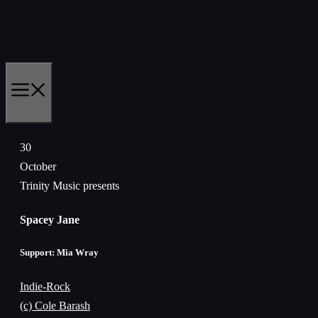
Skip
to
content
MENU
30
October
Trinity Music presents
Spacey Jane
Support: Mia Wray
Indie-Rock
(c) Cole Barash