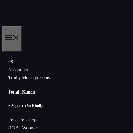
Skip
to
content
MENU
08
November
Trinity Music presents
Jonah Kagen
+ Support: So Kindly
Folk
,
Folk Pop
(C) AJ Woomer