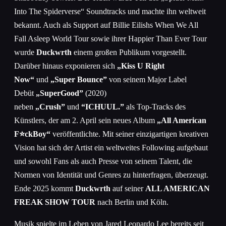
Into The Spiderverse“ Soundtracks und machte ihn weltweit
bekannt. Auch als Support auf Billie Eilishs When We All
Fall Asleep World Tour sowie ihrer Happier Than Ever Tour
wurde
Duckwrth
einem großen Publikum vorgestellt.
Darüber hinaus exponieren sich
„Kiss U Right
Now“
und
„Super Bounce”
von seinem Major Label
Debüt
„
SuperGood”
(2020)
neben
„
Crush”
und
“ICHUUL.”
als Top-Tracks des
Künstlers, der am 2. April sein neues Album
„All American
F
⭐️
ckBoy“
veröffentlichte. Mit seiner einzigartigen kreativen
Vision hat sich der Artist ein weltweites Following aufgebaut
und sowohl Fans als auch Presse von seinem Talent, die
Normen von Identität und Genres zu hinterfragen, überzeugt.
Ende 2025 kommt
Duckwrth
auf seiner
ALL AMERICAN
FREAK SHOW TOUR
nach Berlin und Köln.
Musik spielte im Leben von Jared Leonardo Lee bereits seit