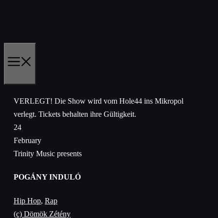
Skip
to
content
MENU
VERLEGT! Die Show wird vom Hole44 ins Mikropol
verlegt. Tickets behalten ihre Gültigkeit.
24
February
Trinity Music presents
POGÁNY INDULÓ
Hip Hop
,
Rap
(c) Dömök Zétény