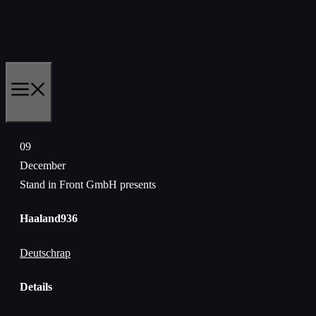
Skip
to
content
MENU
09
December
Stand in Front GmbH presents
Haaland936
Deutschrap
Details