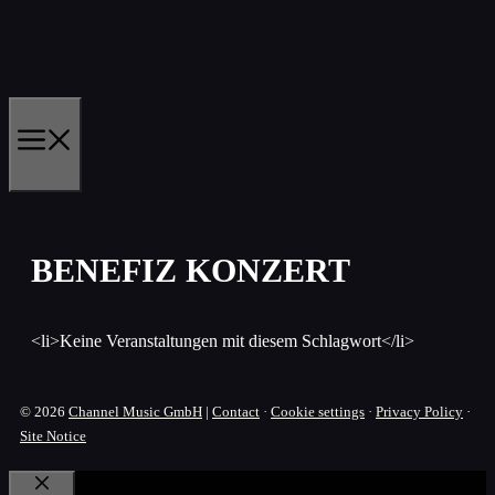
Skip
to
content
MENU
BENEFIZ KONZERT
<li>Keine Veranstaltungen mit diesem Schlagwort</li>
© 2026
Channel Music GmbH
|
Contact
·
Cookie settings
·
Privacy Policy
·
Site Notice