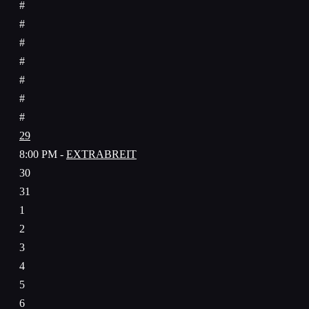
#
#
#
#
#
#
#
29
8:00 PM -
EXTRABREIT
30
31
1
2
3
4
5
6