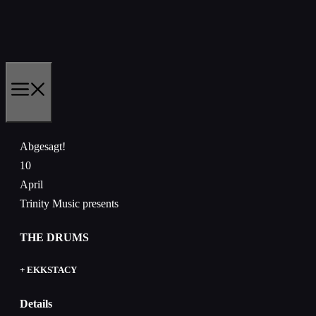
Zum
Inhalt
springen
MENÜ
Abgesagt!
10
April
Trinity Music presents
THE DRUMS
+ EKKSTACY
Details