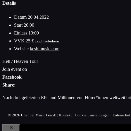
Details
Datum
20.04.2022
Start
20:00
Einlass
19:00
VVK
25 €
zzgl. Gebühren
Website
keshimusic.com
Hell / Heaven Tour
Join event on
Facebook
Share:
Nach drei gefeierten EPs und Millionen von Hörer*innen weltweit br
© 2026
Channel Music GmbH
|
Kontakt
·
Cookie Einstellungen
·
Datenschut