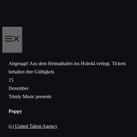
Zum
Inhalt
springen
MENÜ
Abgesagt!
Aus dem Heimathafen ins Hole44 verlegt. Tickets
behalten ihre Gültigkeit.
15
Dezember
Trinity Music presents
Poppy
(c) United Talent Agency