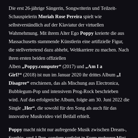
Die erst 26-jährige Sängerin, Songwriterin und Teilzeit-
Schauspielerin
Moriah Rose Pereira
spielt wie
selbstverständlich auf der Klaviatur der virtuellen
Wahrnehmung. Mit ihrem Alter Ego
Poppy
kreierte die aus
Massachusetts stammende Künstlerin eine artifizielle Figur,
die stellvertretend dazu abhebt, Weltkarriere zu machen. Nach
ihren ersten beiden offiziellen
Alben
„Poppy.computer“
(2017) und
„Am I a
Girl?“
(2018) ist nun im Januar 2020 ihr drittes Album
„I
Disagree“
erschienen, das als Mischung aus Electronica,
Bubblegum-Pop und intensivem Prog-Rock beschrieben
wird. Auf das erfolgreiche Album, folgte am 30. Juni 2022 die
Single „
Her“
, die sowohl für den Song als auch für das
innovative Musikvideo viel Beifall erhielt.
Poppy
macht nicht nur aufregende Musik zwischen Dream-,
Synthie- und J-Pop, sondern verfolgt in Form mehrerer Mini-