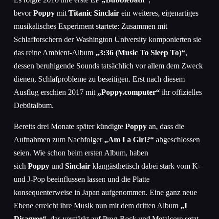
bevor
Poppy
mit
Titanic Sinclair
ein weiteres, eigenartiges
musikalisches Experiment startete: Zusammen mit
Schlafforschern der Washington University komponierten sie
das reine Ambient-Album
„3:36 (Music To Sleep To)“
,
dessen beruhigende Sounds tatsächlich vor allem dem Zweck
dienen, Schlafprobleme zu beseitigen. Erst nach diesem
Ausflug erschien 2017 mit
„Poppy.computer“
ihr offizielles
Debütalbum.
Bereits drei Monate später kündigte
Poppy
an, dass die
Aufnahmen zum Nachfolger
„Am I a Girl?“
abgeschlossen
seien. Wie schon beim ersten Album, haben
sich
Poppy
und
Sinclair
klangästhetisch dabei stark vom K-
und J-Pop beeinflussen lassen und die Platte
konsequenterweise in Japan aufgenommen. Eine ganz neue
Ebene erreicht ihre Musik nun mit dem dritten Album
„I
Disagree“
, das verstärkt auf Prog-Rock und Metalcore setzt