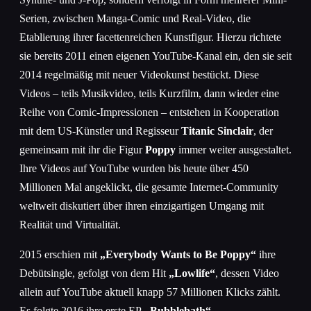
Serien, zwischen Manga-Comic und Real-Video, die
Etablierung ihrer facettenreichen Kunstfigur. Hierzu richtete
sie bereits 2011 einen eigenen YouTube-Kanal ein, den sie seit
2014 regelmäßig mit neuer Videokunst bestückt. Diese
Videos – teils Musikvideo, teils Kurzfilm, dann wieder eine
Reihe von Comic-Impressionen – entstehen in Kooperation
mit dem US-Künstler und Regisseur
Titanic Sinclair
, der
gemeinsam mit ihr die Figur
Poppy
immer weiter ausgestaltet.
Ihre Videos auf YouTube wurden bis heute über 450
Millionen Mal angeklickt, die gesamte Internet-Community
weltweit diskutiert über ihren einzigartigen Umgang mit
Realität und Virtualität.
2015 erschien mit
„Everybody Wants to Be Poppy“
ihre
Debütsingle, gefolgt von dem Hit
„Lowlife“
, dessen Video
allein auf YouTube aktuell knapp 57 Millionen Klicks zählt.
Es folgte 2016 ihre erste EP
„Bubblebath“
,