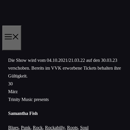
Zum
Inhalt
springen
MENÜ
Die Show wird vom 04.10.2021/21.03.22 auf den 30.03.23
verschoben. Bereits im VVK erworbene Tickets behalten ihre
Gültigkeit.
30
März
Trinity Music presents
Samantha Fish
Blues
,
Punk
,
Rock
,
Rockabilly
,
Roots
,
Soul