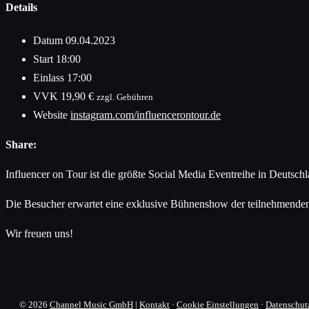
Details
Datum
09.04.2023
Start
18:00
Einlass
17:00
VVK
19,90 €
zzgl. Gebühren
Website
instagram.com/influencerontour.de
Share:
Influencer on Tour ist die größte Social Media Eventreihe in Deutsch
Die Besucher erwartet eine exklusive Bühnenshow der teilnehmenden
Wir freuen uns!
© 2026
Channel Music GmbH
|
Kontakt
·
Cookie Einstellungen
·
Datenschut