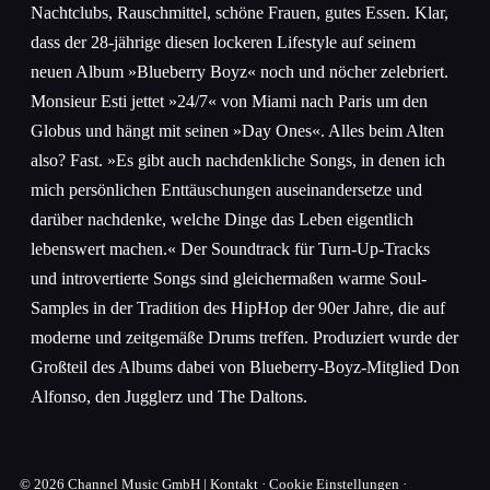
Nachtclubs, Rauschmittel, schöne Frauen, gutes Essen. Klar,
dass der 28-jährige diesen lockeren Lifestyle auf seinem
neuen Album »Blueberry Boyz« noch und nöcher zelebriert.
Monsieur Esti jettet »24/7« von Miami nach Paris um den
Globus und hängt mit seinen »Day Ones«. Alles beim Alten
also? Fast. »Es gibt auch nachdenkliche Songs, in denen ich
mich persönlichen Enttäuschungen auseinandersetze und
darüber nachdenke, welche Dinge das Leben eigentlich
lebenswert machen.« Der Soundtrack für Turn-Up-Tracks
und introvertierte Songs sind gleichermaßen warme Soul-
Samples in der Tradition des HipHop der 90er Jahre, die auf
moderne und zeitgemäße Drums treffen. Produziert wurde der
Großteil des Albums dabei von Blueberry-Boyz-Mitglied Don
Alfonso, den Jugglerz und The Daltons.
© 2026
Channel Music GmbH
|
Kontakt
·
Cookie Einstellungen
·