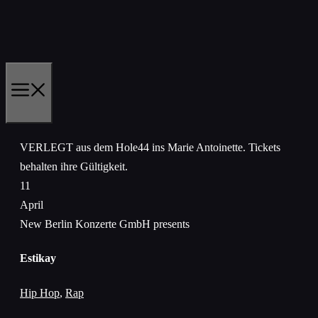
Zum
Inhalt
springen
MENÜ
VERLEGT aus dem Hole44 ins Marie Antoinette. Tickets
behalten ihre Gültigkeit.
11
April
New Berlin Konzerte GmbH presents
Estikay
Hip Hop
,
Rap