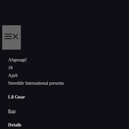
Zum
Inhalt
springen
MENÜ
Abgesagt!
18
April
Streetlife International presents
Lil Gnar
Rap
Details