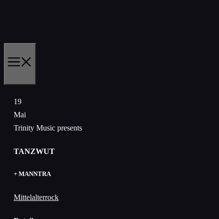
Zum
Inhalt
springen
MENÜ
19
Mai
Trinity Music presents
TANZWUT
+ MANNTRA
Mittelalterrock