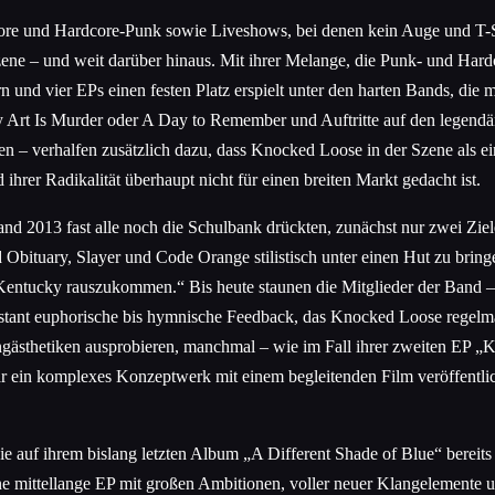
ore und Hardcore-Punk sowie Liveshows, bei denen kein Auge und T-S
ene – und weit darüber hinaus. Mit ihrer Melange, die Punk- und Hardc
n und vier EPs einen festen Platz erspielt unter den harten Bands, di
y Art Is Murder oder A Day to Remember und Auftritte auf den legendä
– verhalfen zusätzlich dazu, dass Knocked Loose in der Szene als ein
rer Radikalität überhaupt nicht für einen breiten Markt gedacht ist.
and 2013 fast alle noch die Schulbank drückten, zunächst nur zwei Zie
tuary, Slayer und Code Orange stilistisch unter einen Hut zu bringen
entucky rauszukommen.“ Bis heute staunen die Mitglieder der Band – n
ant euphorische bis hymnische Feedback, das Knocked Loose regelmäßi
ngästhetiken ausprobieren, manchmal – wie im Fall ihrer zweiten EP
e“ gar ein komplexes Konzeptwerk mit einem begleitenden Film veröffen
 auf ihrem bislang letzten Album „A Different Shade of Blue“ bereits 
ine mittellange EP mit großen Ambitionen, voller neuer Klangelemente