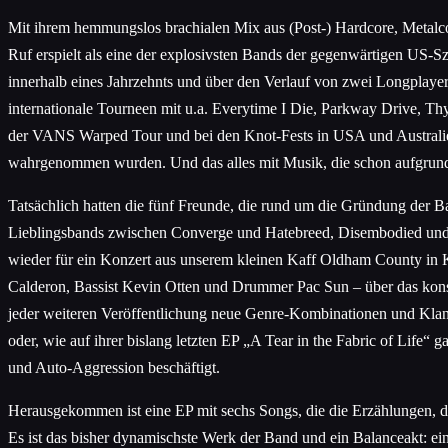
Mit ihrem hemmungslos brachialen Mix aus (Post-) Hardcore, Metalc
Ruf erspielt als eine der explosivsten Bands der gegenwärtigen US-Sz
innerhalb eines Jahrzehnts und über den Verlauf von zwei Longplayer
internationale Tourneen mit u.a. Everytime I Die, Parkway Drive, Th
der VANS Warped Tour und bei den Knot-Fests in USA und Australien 
wahrgenommen wurden. Und das alles mit Musik, die schon aufgrund ih
Tatsächlich hatten die fünf Freunde, die rund um die Gründung der B
Lieblingsbands zwischen Converge und Hatebreed, Disembodied und Obi
wieder für ein Konzert aus unserem kleinen Kaff Oldham County in K
Calderon, Bassist Kevin Otten und Drummer Pac Sun – über das konst
jeder weiteren Veröffentlichung neue Genre-Kombinationen und Kla
oder, wie auf ihrer bislang letzten EP „A Tear in the Fabric of Lif
und Auto-Aggression beschäftigt.
Herausgekommen ist eine EP mit sechs Songs, die die Erzählungen, die
Es ist das bisher dynamischste Werk der Band und ein Balanceakt: e