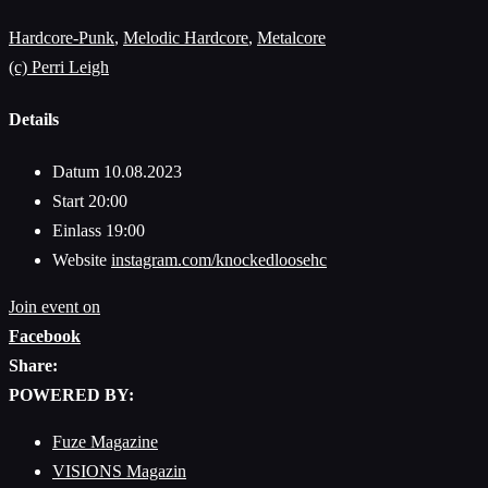
Hardcore-Punk
,
Melodic Hardcore
,
Metalcore
(c) Perri Leigh
Details
Datum
10.08.2023
Start
20:00
Einlass
19:00
Website
instagram.com/knockedloosehc
Join event on
Facebook
Share:
POWERED BY:
Fuze Magazine
VISIONS Magazin