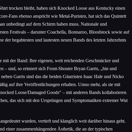
hirt trocken bleibt, haben sich Knocked Loose aus Kentucky einen
ore-Fans ebenso anspricht wie Metal-Puristen, hat sich das Quintett
e man unbedingt auf dem Schirm haben muss. Nationale und
rsten Festivals – darunter Coachella, Bonnaroo, Bloodstock sowie auf
e der begabtesten und lautesten neuen Bands des letzten Jahrzehnts
le mit der Band: Ihre eigenen, weit reichenden Geschmäcker und
 – und, so erinnert sich Front-Shouter Bryan Garris, „hin und
eben Garris sind das die beiden Gitarristen Isaac Hale und Nicko
g auf ihre Veröffentlichungen erhalten. Umso mehr, als sie mit
 „Knocked Loose/Damaged Goods“ – mit anderen Bands kollaborieren
tlichen, das sich mit den Ursprüngen und Symptomatiken extremer Wut
angedeutet wurden, vertieft und klanglich weit darüber hinaus geht.
 und einer zusammenhängenden Ästhetik, die an der typischen