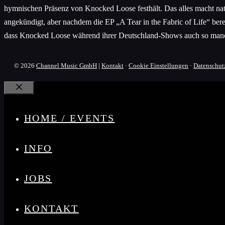
hymnischen Präsenz von Knocked Loose festhält. Das alles macht na
angekündigt, aber nachdem die EP „A Tear in the Fabric of Life“ ber
dass Knocked Loose während ihrer Deutschland-Shows auch so manc
© 2026
Channel Music GmbH
|
Kontakt
·
Cookie Einstellungen
·
Datenschut
Schließen
HOME / EVENTS
INFO
JOBS
KONTAKT