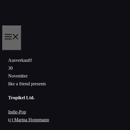
Zum
Inhalt
springen
MENÜ
Ausverkauft!
30
November
like a friend presents
Tropikel Ltd.
Indie-Pop
(c) Marina Hoppmann