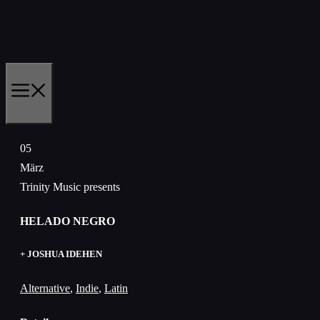
Zum
Inhalt
springen
MENÜ
05
März
Trinity Music presents
HELADO NEGRO
+ JOSHUA IDEHEN
Alternative
,
Indie
,
Latin