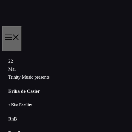
Zum
Inhalt
springen
MENÜ
22
Mai
Trinity Music presents
Erika de Casier
+ Kiss Facility
RnB