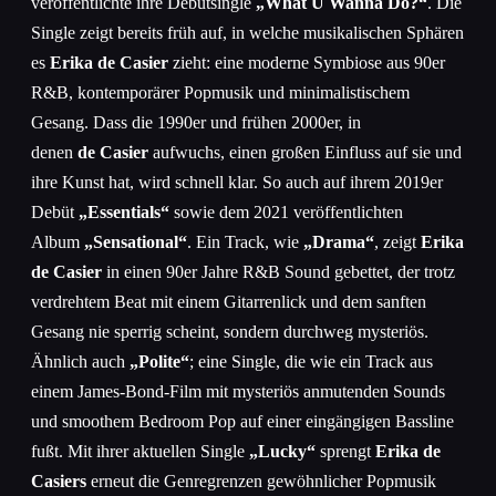
veröffentlichte ihre Debütsingle
„What U Wanna Do?“
. Die
Single zeigt bereits früh auf, in welche musikalischen Sphären
es
Erika de Casier
zieht: eine moderne Symbiose aus 90er
R&B, kontemporärer Popmusik und minimalistischem
Gesang. Dass die 1990er und frühen 2000er, in
denen
de
Casier
aufwuchs, einen großen Einfluss auf sie und
ihre Kunst hat, wird schnell klar. So auch auf ihrem 2019er
Debüt
„Essentials“
sowie dem 2021 veröffentlichten
Album
„Sensational“
. Ein Track, wie
„Drama“
, zeigt
Erika
de Casier
in einen 90er Jahre R&B Sound gebettet, der trotz
verdrehtem Beat mit einem Gitarrenlick und dem sanften
Gesang nie sperrig scheint, sondern durchweg mysteriös.
Ähnlich auch
„Polite“
; eine Single, die wie ein Track aus
einem James-Bond-Film mit mysteriös anmutenden Sounds
und smoothem Bedroom Pop auf einer eingängigen Bassline
fußt. Mit ihrer aktuellen Single
„Lucky“
sprengt
Erika
de
Casiers
erneut die Genregrenzen gewöhnlicher Popmusik