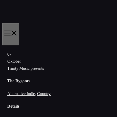
Zum
Inhalt
springen
MENÜ
07
Oktober
Trinity Music presents
The Bygones
Alternative Indie
,
Country
Details