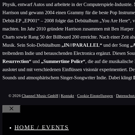
Physik, entwarf Autos und arbeitete in der Computerspiele-Industrie
Harrison und gewann 2004 einen Grammy für die beste Pop Instrum
Debüt-EP „EP001“ – 2008 folgte das Debütalbum „You Are Here“, v
machten. Im Jahr 2010 gründete Harrison zusammen mit Ben Harper un
Charts sowie Rang 50 der Billboard 200 erreichte. Nach einer Zeit 
Musik. Sein Solo-Debütalbum
„IN///PARALLEL“
und der Song
„A
treibendem Indie und berauschenden Electronica ergänzt. Diesen So
Resurrection“
und
„Summertime Police“
, die auf die musikalisch
auslotet und mit verschiedenen Einflüssen visionär experimentiert. D
Sounds und atmosphärischem Singer-Songwriter Indie. Dabei klingt
© 2026
Channel Music GmbH
|
Kontakt
·
Cookie Einstellungen
·
Datenschut
Schließen
HOME / EVENTS