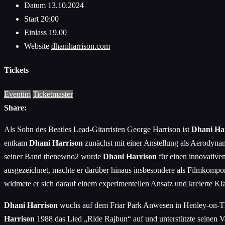
Datum
13.10.2024
Start
20:00
Einlass
19.00
Website
dhaniharrison.com
Tickets
Eventim
Ticketmaster
Share:
Als Sohn des Beatles Lead-Gitarristen George Harrison ist
Dhani Ha
entkam
Dhani Harrison
zunächst mit einer Anstellung als Aerodyna
seiner Band thenewno2 wurde
Dhani
Harrison
für einen innovative
ausgezeichnet, machte er darüber hinaus insbesondere als Filmkompon
widmete er sich darauf einem experimentellen Ansatz und kreierte Kla
Dhani Harrison
wuchs auf dem Friar Park Anwesen in Henley-on-Th
Harrison
1988 das Lied „Ride Rajbun“ auf und unterstützte seinen Vat