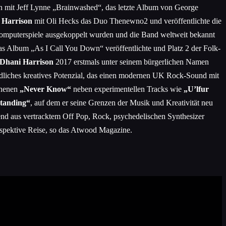
ion mit Jeff Lynne „Brainwashed“, das letzte Album von George
 Harrison
mit Oli Hecks das Duo Thenewno2 und veröffentlichte die
mputerspiele ausgekoppelt wurden und die Band weltweit bekannt
s Album „As I Call You Down“ veröffentlichte und Platz 2 der Folk-
Dhani Harrison
2017 erstmals unter seinem bürgerlichen Namen
ndliches kreatives Potenzial, das einen modernen UK Rock-Sound mit
chenen
„Never Know“
neben experimentellen Tracks wie
„U’lfur
standing“
, auf dem er seine Grenzen der Musik und Kreativität neu
end aus vertracktem Off Pop, Rock, psychedelischen Synthesizer
ospektive Reise, so das Atwood Magazine.