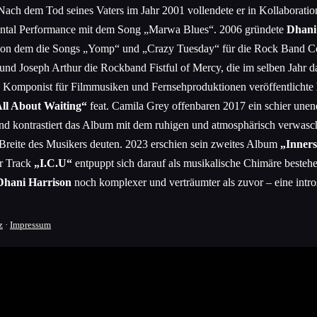
. Nach dem Tod seines Vaters im Jahr 2001 vollendete er in Kollaborat
ental Performance mit dem Song „Marwa Blues“. 2006 gründete
Dhani
on dem die Songs „Yomp“ und „Crazy Tuesday“ für die Rock Band Co
d Joseph Arthur die Rockband Fistful of Mercy, die im selben Jahr da
als Komponist für Filmmusiken und Fernsehproduktionen veröffentlichte
ll About Waiting“
feat. Camila Grey offenbaren 2017 ein schier une
und kontrastiert das Album mit dem ruhigen und atmosphärisch verwas
e Breite des Musikers deuten. 2023 erschien sein zweites Album
„Inner
er Track
„I.C.U“
entpuppt sich darauf als musikalische Chimäre besteh
Dhani Harrison
noch komplexer und verträumter als zuvor – eine intr
z
·
Impressum