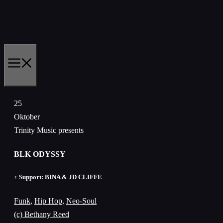
Zum
Inhalt
springen
MENÜ
25
Oktober
Trinity Music presents
BLK ODYSSY
+ Support: BINA & JD CLIFFE
Funk
,
Hip Hop
,
Neo-Soul
(c) Bethany Reed