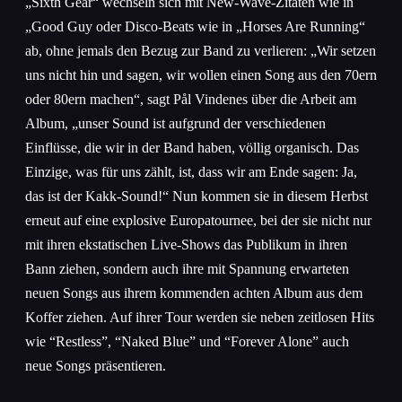
„Sixth Gear“ wechseln sich mit New-Wave-Zitaten wie in
„Good Guy oder Disco-Beats wie in „Horses Are Running“
ab, ohne jemals den Bezug zur Band zu verlieren: „Wir setzen
uns nicht hin und sagen, wir wollen einen Song aus den 70ern
oder 80ern machen“, sagt Pål Vindenes über die Arbeit am
Album, „unser Sound ist aufgrund der verschiedenen
Einflüsse, die wir in der Band haben, völlig organisch. Das
Einzige, was für uns zählt, ist, dass wir am Ende sagen: Ja,
das ist der Kakk-Sound!“ Nun kommen sie in diesem Herbst
erneut auf eine explosive Europatournee, bei der sie nicht nur
mit ihren ekstatischen Live-Shows das Publikum in ihren
Bann ziehen, sondern auch ihre mit Spannung erwarteten
neuen Songs aus ihrem kommenden achten Album aus dem
Koffer ziehen. Auf ihrer Tour werden sie neben zeitlosen Hits
wie “Restless”, “Naked Blue” und “Forever Alone” auch
neue Songs präsentieren.