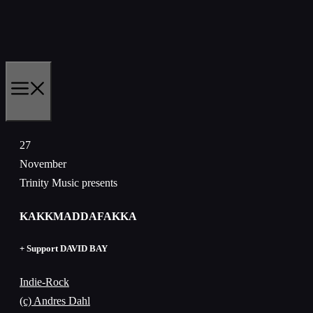
Zum
Inhalt
springen
MENÜ
27
November
Trinity Music presents
KAKKMADDAFAKKA
+ Support DAVID BAY
Indie-Rock
(c) Andres Dahl