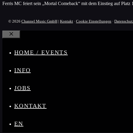
Ferris MC feiert sein „Mortal Comeback“ mit dem Einstieg auf Platz
© 2026
Channel Music GmbH
|
Kontakt
·
Cookie Einstellungen
·
Datenschut
Schließen
HOME / EVENTS
INFO
JOBS
KONTAKT
EN