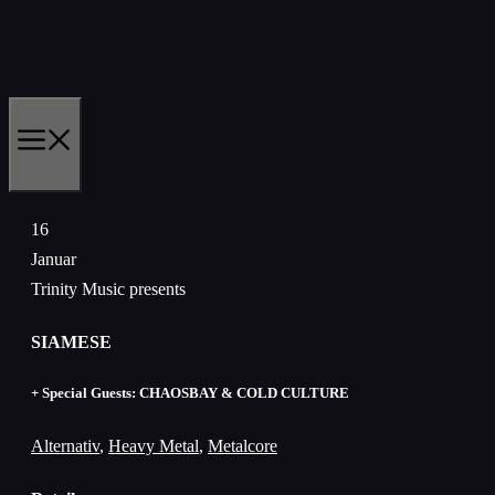
Zum
Inhalt
springen
MENÜ
16
Januar
Trinity Music presents
SIAMESE
+ Special Guests: CHAOSBAY & COLD CULTURE
Alternativ
,
Heavy Metal
,
Metalcore