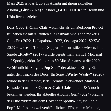
März 2025 ist das Duo aus Atlanta mit ihrem aktuellen
Album
„Girl“
(2024) auf ihrer
„GIRL TOUR“
in Berlin und
Köln live zu erleben.
Dass
Coco & Clair Clair
weit mehr als ein Bedroom Project
ist, haben sie mit Auftritten auf Festivals wie The Smoker’s
Club Fest 2022, Lollapalooza 2022, Osheaga 2022, SXSW
2023 sowie eine Tour als Support für Turnstile bewiesen. Ihre
Single
„Pretty“
(2017) wurde bereits mehr als 121 Mio. mal
auf Spotify gehört. Mit bereits 50 Mio. Streams ist die 2020
veröffentlichte Single
„Pop Star“
der aktuelle Rising-Star
unter den Tracks des Duos. Ihr Song
„Wishy Washy“
(2020)
wurde in der Dramedyserie „Atlanta“ verwendet (Staffel 4,
Episode 5) und ließ
Coco & Clair Clair
in den USA noch
bekannter werden. Ihr aktuelles Album
„Girl“
(2024) brachte
das Duo zudem auf dem Cover der Spotify-Playlist „Indie
Pop“. Mit bisher zwei veröffentlichten EPs, einem Mixtape,