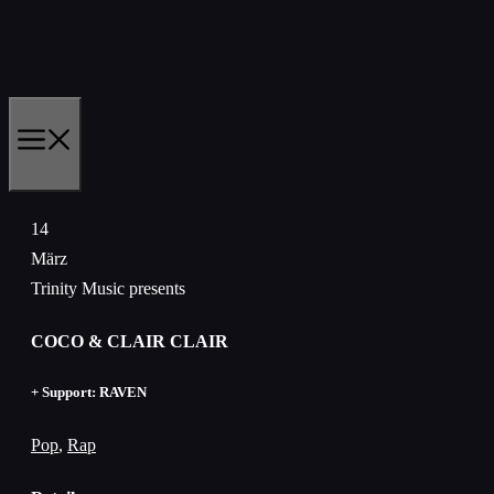
Zum
Inhalt
springen
MENÜ
14
März
Trinity Music presents
COCO & CLAIR CLAIR
+ Support: RAVEN
Pop
,
Rap