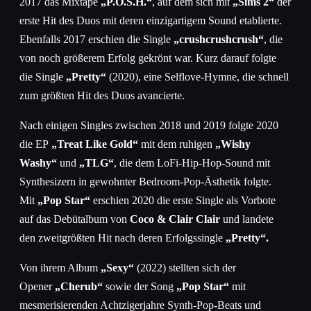
2017 das Mixtape
„P.O.S.H.“
, auf dem sich mit
„Sims 2“
der
erste Hit des Duos mit deren einzigartigem Sound etablierte.
Ebenfalls 2017 erschien die Single
„crushcrushcrush“
, die
von noch größerem Erfolg gekrönt war. Kurz darauf folgte
die Single
„Pretty“
(2020), eine Selflove-Hymne, die schnell
zum größten Hit des Duos avancierte.
Nach einigen Singles zwischen 2018 und 2019 folgte 2020
die EP
„Treat Like Gold“
mit dem ruhigen
„Wishy
Washy“
und
„TLG“
, die dem LoFi-Hip-Hop-Sound mit
Synthesizern in gewohnter Bedroom-Pop-Ästhetik folgte.
Mit
„Pop Star“
erschien 2020 die erste Single als Vorbote
auf das Debütalbum von
Coco & Clair Clair
und landete
den zweitgrößten Hit nach deren Erfolgssingle
„Pretty“.
Von ihrem Album
„Sexy“
(2022) stellten sich der
Opener
„Cherub“
sowie der Song
„Pop Star“
mit
mesmerisierenden Achtzigerjahre Synth-Pop-Beats und