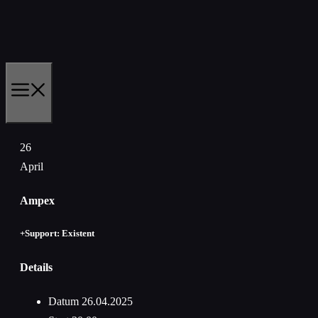
Zum
Inhalt
springen
MENÜ
26
April
Ampex
+Support: Existent
Details
Datum
26.04.2025