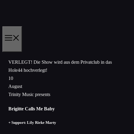
Zum
Inhalt
springen
MENÜ
VERLEGT! Die Show wird aus dem Privatclub in das
Hole44 hochverlegt!
10
August
Trinity Music presents
Brigitte Calls Me Baby
+ Support: Lily Rieke Marty