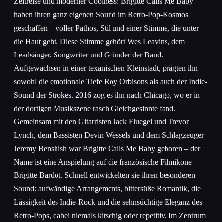
Zeitreise und moderner Coolness: Brigitte Calls Me Baby
haben ihren ganz eigenen Sound im Retro-Pop-Kosmos
geschaffen – voller Pathos, Stil und einer Stimme, die unter
die Haut geht. Diese Stimme gehört Wes Leavins, dem
Leadsänger, Songwriter und Gründer der Band.
Aufgewachsen in einer texanischen Kleinstadt, prägten ihn
sowohl die emotionale Tiefe Roy Orbisons als auch der Indie-
Sound der Strokes. 2016 zog es ihn nach Chicago, wo er in
der dortigen Musikszene rasch Gleichgesinnte fand.
Gemeinsam mit den Gitarristen Jack Fluegel und Trevor
Lynch, dem Bassisten Devin Wessels und dem Schlagzeuger
Jeremy Benshish war Brigitte Calls Me Baby geboren – der
Name ist eine Anspielung auf die französische Filmikone
Brigitte Bardot. Schnell entwickelten sie ihren besonderen
Sound: aufwändige Arrangements, bittersüße Romantik, die
Lässigkeit des Indie-Rock und die sehnsüchtige Eleganz des
Retro-Pops, dabei niemals kitschig oder repetitiv. Im Zentrum