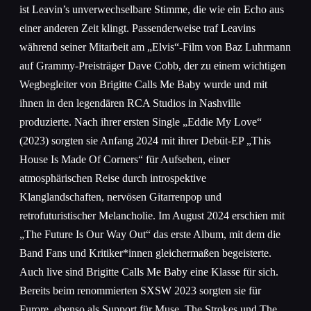
ist Leavin’s unverwechselbare Stimme, die wie ein Echo aus
einer anderen Zeit klingt. Passenderweise traf Leavins
während seiner Mitarbeit am „Elvis“-Film von Baz Luhrmann
auf Grammy-Preisträger Dave Cobb, der zu einem wichtigen
Wegbegleiter von Brigitte Calls Me Baby wurde und mit
ihnen in den legendären RCA Studios in Nashville
produzierte. Nach ihrer ersten Single „Eddie My Love“
(2023) sorgten sie Anfang 2024 mit ihrer Debüt-EP „This
House Is Made Of Corners“ für Aufsehen, einer
atmosphärischen Reise durch introspektive
Klanglandschaften, nervösen Gitarrenpop und
retrofuturistischer Melancholie. Im August 2024 erschien mit
„The Future Is Our Way Out“ das erste Album, mit dem die
Band Fans und Kritiker*innen gleichermaßen begeisterte.
Auch live sind Brigitte Calls Me Baby eine Klasse für sich.
Bereits beim renommierten SXSW 2023 sorgten sie für
Furore, ebenso als Support für Muse, The Strokes und The