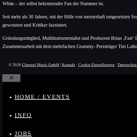
White – der selbst bekennender Fan der Nummer ist.
Seit mehr als 30 Jahren, mit der Hilfe von meisterhaft umgesetzten 
gewonnen und Kritiker fasziniert.
Gründungsmitglied, Multiinstrumentalist und Produzent Brian ‚Fast‘ L
Zusammenarbeit mit dem mehrfachen Grammy- Preisträger Tim Latham,
© 2026
Channel Music GmbH
|
Kontakt
·
Cookie Einstellungen
·
Datenschut
Schließen
HOME / EVENTS
INFO
JOBS