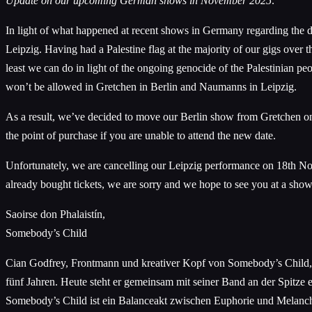
Update on our upcoming German shows in November 2025:
In light of what happened at recent shows in Germany regarding the dis
Leipzig. Having had a Palestine flag at the majority of our gigs over th
least we can do in light of the ongoing genocide of the Palestinian pe
won’t be allowed in Gretchen in Berlin and Naumanns in Leipzig.
As a result, we’ve decided to move our Berlin show from Gretchen on
the point of purchase if you are unable to attend the new date.
Unfortunately, we are cancelling our Leipzig performance on 18th No
already bought tickets, we are sorry and we hope to see you at a show 
Saoirse don Phalaistín,
Somebody’s Child
Cian Godfrey, Frontmann und kreativer Kopf von Somebody’s Child, f
fünf Jahren. Heute steht er gemeinsam mit seiner Band an der Spitze
Somebody’s Child ist ein Balanceakt zwischen Euphorie und Melanchol