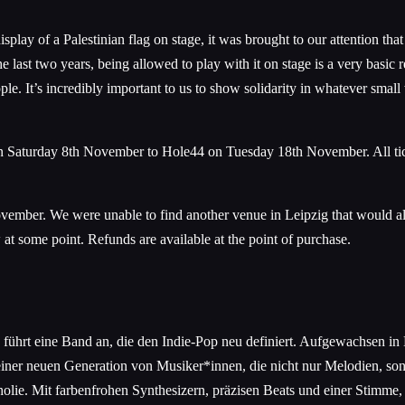
play of a Palestinian flag on stage, it was brought to our attention th
e last two years, being allowed to play with it on stage is a very basic 
ople. It’s incredibly important to us to show solidarity in whatever sm
 Saturday 8th November to Hole44 on Tuesday 18th November. All ticket
vember. We were unable to find another venue in Leipzig that would all
at some point. Refunds are available at the point of purchase.
ührt eine Band an, die den Indie-Pop neu definiert. Aufgewachsen in 
 einer neuen Generation von Musiker*innen, die nicht nur Melodien, s
ie. Mit farbenfrohen Synthesizern, präzisen Beats und einer Stimme, d