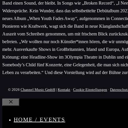
Band einen Sound, der bleibt. In Songs wie „Broken Record“, „I Need
Widersprüche. Kein Wunder, dass das selbstbetitelte Debütalbum 202
neues Album „When Youth Fades Away“, aufgenommen in Connecticut m
Pionieren wie Kraftwerk, wagt sich die Band in neue Klanglandschaf
Auszeit vom Schreiben genommen, um mit frischem Blick zurückzukehr
befreien. „Wir wollten nur noch Künstler*innen hören, die wir unmögl
mehr. Ausverkaufte Shows in Großbritannien, Irland und Europa, Auftr
Krönung: eine Headline-Show im 3Olympia Theatre in Dublin und ein 
Somebody’s Child fünf Konzerte, eine Gelegenheit, die man sich nicht 
Leben zu verarbeiten.“ Und diese Vorstellung wird auf der Bühne zur 
© 2026
Channel Music GmbH
|
Kontakt
·
Cookie Einstellungen
·
Datenschut
Schließen
HOME / EVENTS