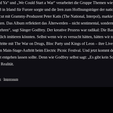
 Ya“ und „We Could Start a War“ verarbeitet die Gruppe Themen wie Is
3 in Irland für Furore sorgte und die Iren zum Hoffnungsträger der n
it Grammy-Produzent Peter Katis (The National, Interpol), markiert 
ten. Das Album reflektiert das Älterwerden – nicht sentimental, sond
en“, sagt Sänger Godfrey. Der kreative Prozess war radikal: Die Ban
ich imitieren könnten. Selbst wenn wir es versucht hätten, hätten wir 
itte mit The War on Drugs, Bloc Party und Kings of Leon – ihre Live-P
Main-Stage-Auftritt beim Electric Picnic Festival. Und jetzt kommt d
entgehen lassen sollte. Denn wie Godfrey selbst sagt: „Es gibt kein Som
Realität.
z
·
Impressum