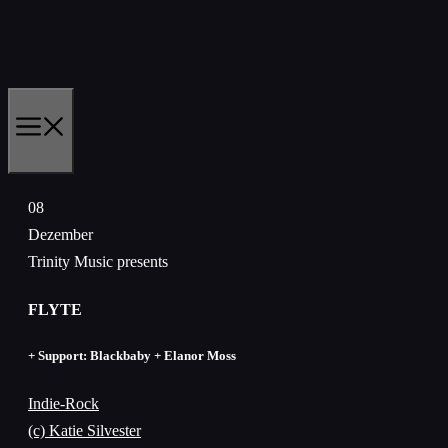
Zum
Inhalt
springen
MENÜ
08
Dezember
Trinity Music presents
FLYTE
+ Support: Blackbaby + Elanor Moss
Indie-Rock
(c) Katie Silvester