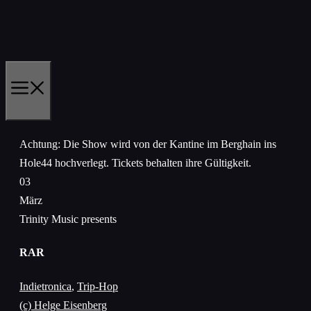
Zum
Inhalt
springen
MENÜ
Achtung: Die Show wird von der Kantine im Berghain ins
Hole44 hochverlegt. Tickets behalten ihre Gültigkeit.
03
März
Trinity Music presents
RAR
Indietronica
,
Trip-Hop
(c) Helge Eisenberg