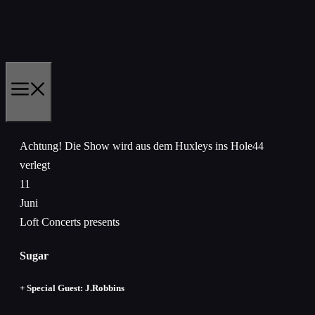
Zum
Inhalt
springen
MENÜ
Achtung! Die Show wird aus dem Huxleys ins Hole44
verlegt
11
Juni
Loft Concerts presents
Sugar
+ Special Guest: J.Robbins