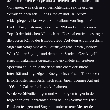
deutlich roheren Energie und düstereren Melancholie als ihr
Vorgänger, was sich in so vernichtenden, sakrilegischen
Wutausbrüchen wie „Judas Cradle“ und „JC Auto“
widerspiegelte. Das zweite Studioalbum von Sugar, „File
Under: Easy Listening“, erschien 1994 und stürmte erneut die
Top 10 der britischen Albumcharts. Diesmal erreichte es sogar
die oberen Ränge der Billboard 200. Auf dem Albumbeschritt
Sugar mit Songs wie dem Country-angehauchten „Believe
What You’re Saying“ und dem mitreißenden „Gee Angel“
erneut musikalische Grenzen und erkundete ein breiteres
Spektrum an Stilen, ohne dabei ihre charakteristische
Intensität und ungezügelte Energie einzubüßen. Trotz dieser
Erfolge lösten sich Sugar nach einer Japan-Tournee Anfang
1995 auf. Zahlreiche Live-Aufnahmen,
Wiederveröffentlichungen und Anthologien trugen in den
folgenden drei Jahrzehnten dazu bei, das Vermächtnis der
Band zu festigen und Sugar als unbestrittene Meister des