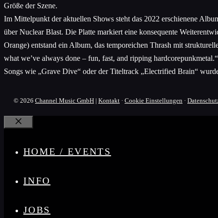
Größe der Szene.
Im Mittelpunkt der aktuellen Shows steht das 2022 erschienene Album 
über Nuclear Blast. Die Platte markiert eine konsequente Weiterent
Orange) entstand ein Album, das temporeichen Thrash mit struktureller
what we’ve always done – fun, fast, and ripping hardcorepunkmetal.“
Songs wie „Grave Dive“ oder der Titeltrack „Electrified Brain“ wurd
© 2026
Channel Music GmbH
|
Kontakt
·
Cookie Einstellungen
·
Datenschut
Schließen
HOME / EVENTS
INFO
JOBS