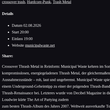
crossover trash
,
Hardcore-Punk
,
Trash Metal
Details
Datum
02.08.2026
Start
20:00
Einlass
19:00
Website
municipalwaste.net
Share:
Crossover Thrash Metal in Reinform: Municipal Waste kehren im Som
kompromisslosen, energiegeladenen Thrash Metal, der gleichermaßen a
Ausnahmezustände – roh, laut und ungebremst. Municipal Waste spiel
einem Underground-Geheimtipp zu einer der prägenden Thrash-Bands 
Thrash-Renaissance bei. Letzteres wurde von Decibel Magazine in d
Loudwire kürte The Art of Partying zudem
zum besten Thrash-Album des Jahres 2007. Weltweit ausverkaufte Tourn