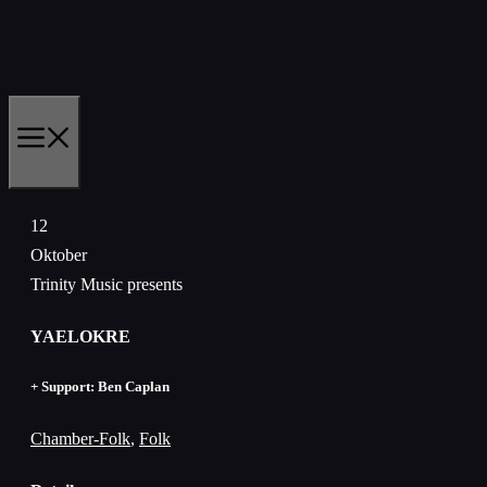
Zum
Inhalt
springen
MENÜ
12
Oktober
Trinity Music presents
YAELOKRE
+ Support: Ben Caplan
Chamber-Folk
,
Folk