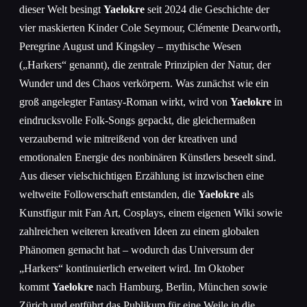
dieser Welt besingt
Yaelokre
seit 2024 die Geschichte der
vier maskierten Kinder Cole Seymour, Clémente Dearworth,
Peregrine August und Kingsley – mythische Wesen
(„Harkers“ genannt), die zentrale Prinzipien der Natur, der
Wunder und des Chaos verkörpern. Was zunächst wie ein
groß angelegter Fantasy-Roman wirkt, wird von
Yaelokre
in
eindrucksvolle Folk-Songs gepackt, die gleichermaßen
verzaubernd wie mitreißend von der kreativen und
emotionalen Energie des nonbinären Künstlers beseelt sind.
Aus dieser vielschichtigen Erzählung ist inzwischen eine
weltweite Followerschaft entstanden, die
Yaelokre
als
Kunstfigur mit Fan Art, Cosplays, einem eigenen Wiki sowie
zahlreichen weiteren kreativen Ideen zu einem globalen
Phänomen gemacht hat – wodurch das Universum der
„Harkers“ kontinuierlich erweitert wird. Im Oktober
kommt
Yaelokre
nach Hamburg, Berlin, München sowie
Zürich und entführt das Publikum für eine Weile in die