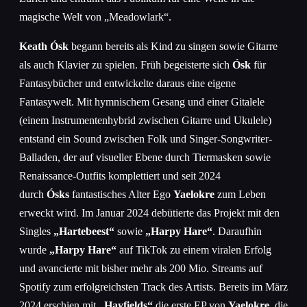
magische Welt von „Meadowlark“.
Keath Ósk
begann bereits als Kind zu singen sowie Gitarre
als auch Klavier zu spielen. Früh begeisterte sich
Ósk
für
Fantasybücher und entwickelte daraus eine eigene
Fantasywelt. Mit hymnischem Gesang und einer Gitalele
(einem Instrumentenhybrid zwischen Gitarre und Ukulele)
entstand ein Sound zwischen Folk und Singer-Songwriter-
Balladen, der auf visueller Ebene durch Tiermasken sowie
Renaissance-Outfits komplettiert und seit 2024
durch
Ósks
fantastisches Alter Ego
Yaelokre
zum Leben
erweckt wird. Im Januar 2024 debütierte das Projekt mit den
Singles
„Hartebeest“
sowie
„Harpy Hare“
. Daraufhin
wurde
„Harpy Hare“
auf TikTok zu einem viralen Erfolg
und avancierte mit bisher mehr als 200 Mio. Streams auf
Spotify zum erfolgreichsten Track des Artists. Bereits im März
2024 erschien mit
„Hayfields“
die erste EP von
Yaelokre
, die