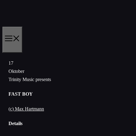
Zum
Inhalt
springen
MENÜ
17
Oktober
Trinity Music presents
FAST BOY
(c) Max Hartmann
Details