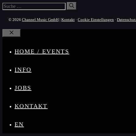
Suche
nach:
© 2026
Channel Music GmbH
|
Kontakt
·
Cookie Einstellungen
·
Datenschut
Schließen
HOME / EVENTS
INFO
JOBS
KONTAKT
EN